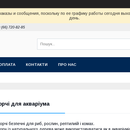
аказы и сообщения, поскольку по ее графику работы сегодня вых
день.
 (66) 720-82-85
ОПЛАТА
КОНТАКТИ
ПРО НАС
орчі для акваріума
орчі безпечні для риб, рослин, рептилиій і комах.
орч із натурального дерева може використовуватися як в акваріумісти