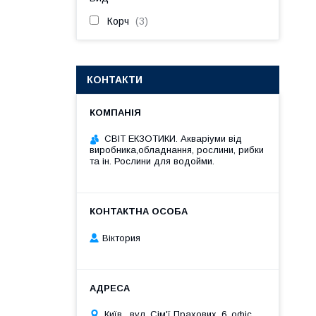
Корч
3
КОНТАКТИ
СВІТ ЕКЗОТИКИ. Акваріуми від
виробника,обладнання, рослини, рибки
та ін. Рослини для водойми.
Віктория
Київ , вул. Сім'ї Прахових, 6, офіс