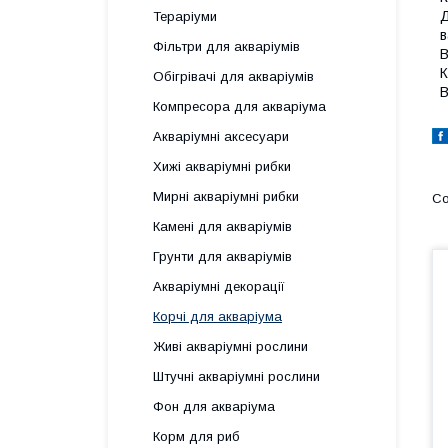
Д
Тераріуми
в
Фільтри для акваріумів
В
К
Обігрівачі для акваріумів
В
Компресора для акваріума
Акваріумні аксесуари
Хижі акваріумні рибки
Мирні акваріумні рибки
Камені для акваріумів
Грунти для акваріумів
Акваріумні декорації
Корчі для акваріума
Живі акваріумні рослини
Штучні акваріумні рослини
Фон для акваріума
Корм для риб