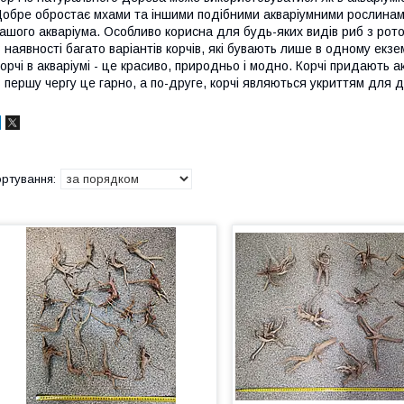
обре обростає мхами та іншими подібними акваріумними рослинам
ашого акваріума. Особливо корисна для будь-яких видів риб з рото
 наявності багато варіантів корчів, які бувають лише в одному екзе
орчі в акваріумі - це красиво, природньо і модно. Корчі придають
 першу чергу це гарно, а по-друге, корчі являються укриттям для д