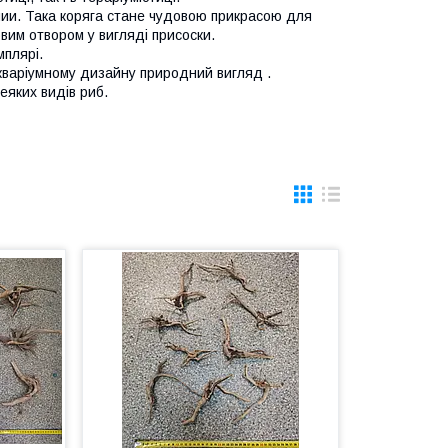
ии. Така коряга стане чудовою прикрасою для
вим отвором у вигляді присоски.
мплярі.
 акваріумному дизайну природний вигляд .
еяких видів риб.