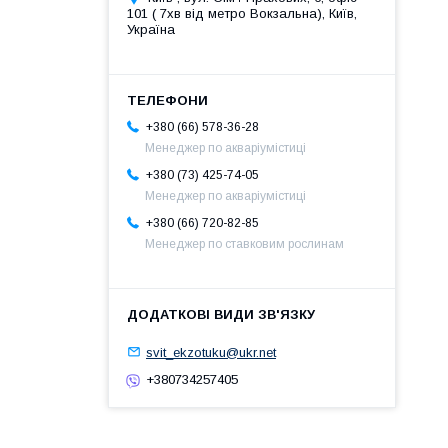
101 ( 7хв від метро Вокзальна), Київ,
Україна
+380 (66) 578-36-28
Менеджер по акваріумістиці
+380 (73) 425-74-05
Менеджер по акваріумістиці
+380 (66) 720-82-85
Менеджер по ставковим рослинам
svit_ekzotuku@ukr.net
+380734257405