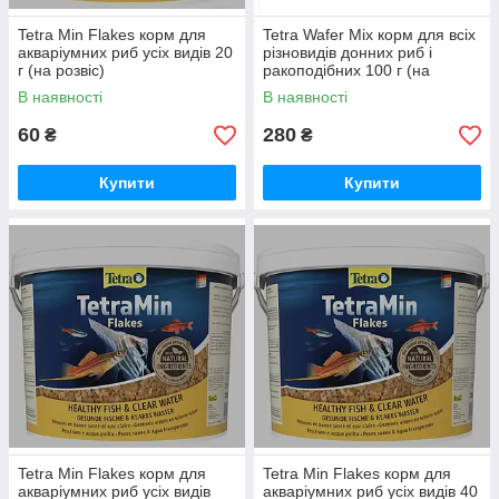
Tetra Min Flakes корм для
Tetra Wafer Mix корм для всіх
акваріумних риб усіх видів 20
різновидів донних риб і
г (на розвіс)
ракоподібних 100 г (на
розвіс)
В наявності
В наявності
60
280
₴
₴
Купити
Купити
Tetra Min Flakes корм для
Tetra Min Flakes корм для
акваріумних риб усіх видів
акваріумних риб усіх видів 40