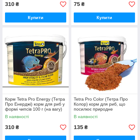
310
75
₴
₴
Купити
Купити
Корм Tetra Pro Energy (Тетра
Tetra Pro Color (Тетра Про
Про Енерджі) корм для риб у
Колор) корм для риб, що
формі чипсів 100 г (на вагу)
посилює природне
забарвлення 40 г (на розвіс)
В наявності
В наявності
310
135
₴
₴