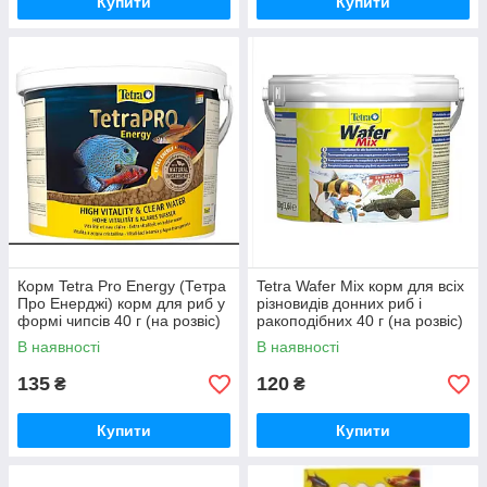
Купити
Купити
Корм Tetra Pro Energy (Тетра
Tetra Wafer Mix корм для всіх
Про Енерджі) корм для риб у
різновидів донних риб і
формі чипсів 40 г (на розвіс)
ракоподібних 40 г (на розвіс)
В наявності
В наявності
135
120
₴
₴
Купити
Купити