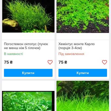
Погостемон октопус (пучок
Хемінтус монте Карло
не менш ніж 5 гілочок)
(порція 3-4см)
В наявності
Під замовлення
75
75
₴
₴
Купити
Купити