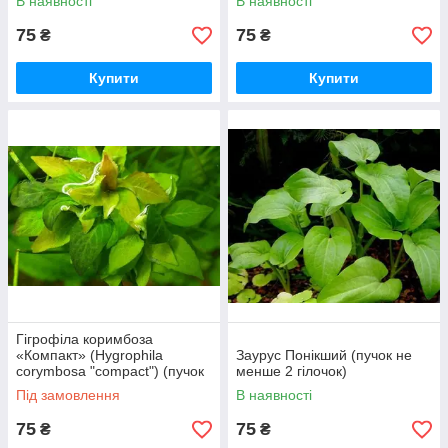
В наявності
В наявності
75
75
₴
₴
Купити
Купити
Гігрофіла коримбоза
«Компакт» (Hygrophila
Заурус Понікший (пучок не
corymbosa "compact") (пучок
менше 2 гілочок)
не менше 2 гілочок)
Під замовлення
В наявності
75
75
₴
₴