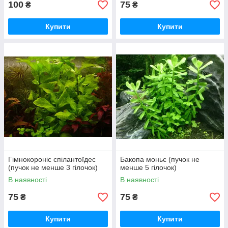
100
75
₴
₴
Купити
Купити
Гімнокороніс спілантоїдес
Бакопа моньє (пучок не
(пучок не менше 3 гілочок)
менше 5 гілочок)
В наявності
В наявності
75
75
₴
₴
Купити
Купити