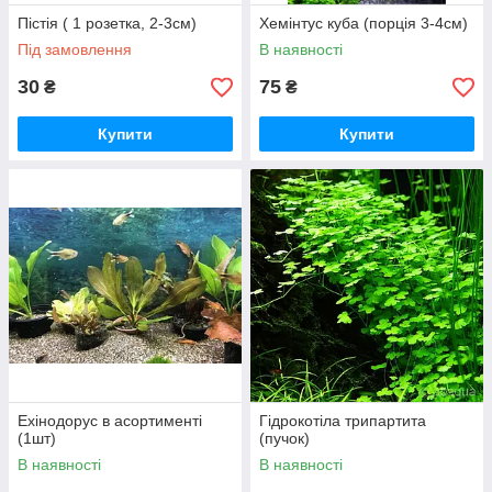
Пістія ( 1 розетка, 2-3см)
Хемінтус куба (порція 3-4см)
Під замовлення
В наявності
30
75
₴
₴
Купити
Купити
Ехінодорус в асортименті
Гідрокотіла трипартита
(1шт)
(пучок)
В наявності
В наявності