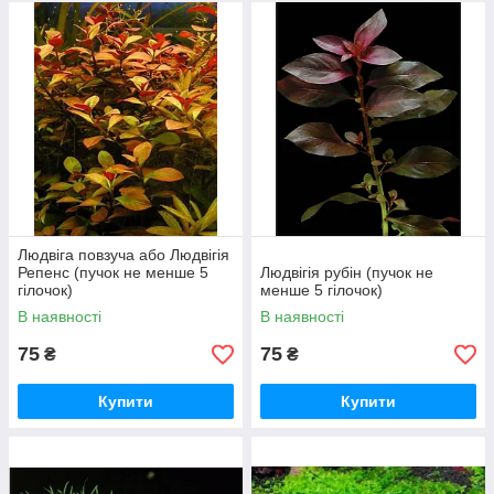
Людвіга повзуча або Людвігія
Репенс (пучок не менше 5
Людвігія рубін (пучок не
гілочок)
менше 5 гілочок)
В наявності
В наявності
75
75
₴
₴
Купити
Купити