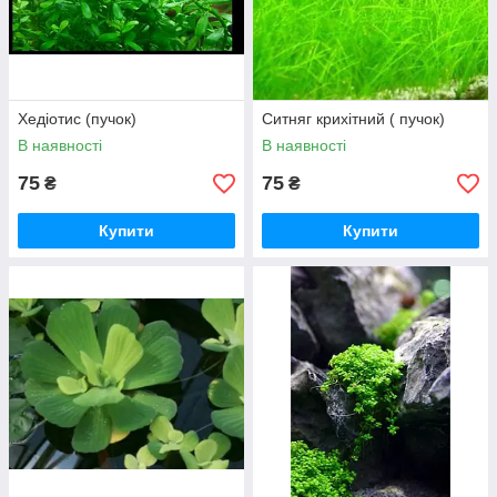
Хедіотис (пучок)
Ситняг крихітний ( пучок)
В наявності
В наявності
75
75
₴
₴
Купити
Купити