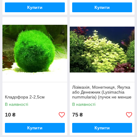
Купити
Купити
Лізімахія, Монетниця, Якутка
або Денежник (Lysimachia
Кладофора 2-2,5см
nummularia) (пучок не менше
5 гілочок)
В наявності
В наявності
10
75
₴
₴
Купити
Купити