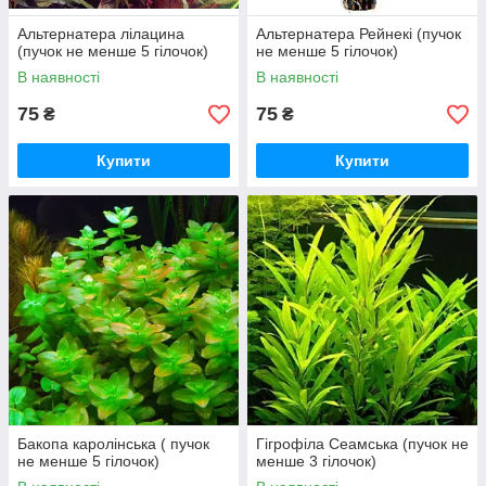
Aльтернатера лілацина
Альтернатера Рейнекі (пучок
(пучок не менше 5 гілочок)
не менше 5 гілочок)
В наявності
В наявності
75
75
₴
₴
Купити
Купити
Бакопа каролінська ( пучок
Гігрофіла Сеамська (пучок не
не менше 5 гілочок)
менше 3 гілочок)