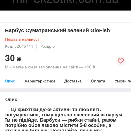
Барбус Суматранський зелений GloFish
Немає в наявності
Код: 52646744
Роздріб
30
₴
Мінімальна сума замовлення на сайті — 400 ₴
Опис
Характеристики
Доставка
Оплата
Умови п
Опис
Ці крихітки дуже активні та люблять
погумуватися, тому щільно населений акваріум
їм не підійде. Барбуси — рибки стайні, разом
потрібно обов'язково містити 5-8 особин, а
краще ще більше. Подумайте, перш ніж