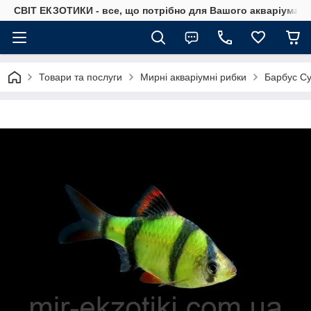
СВІТ ЕКЗОТИКИ - все, що потрібно для Вашого акваріума
Товари та послуги
Мирні акваріумні рибки
Барбус Су