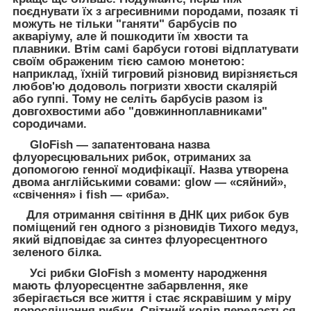
поєднувати їх з агресивними породами, позаяк ті
можуть не тільки "ганяти" барбусів по
акваріуму, але й пошкодити їм хвости та
плавники. Втім самі барбуси готові відплатувати
своїм ображеним тією самою монетою:
наприклад, їхній тигровий різновид вирізняється
любов'ю додоволь погризти хвости скалярій
або гуппі. Тому не селіть барбусів разом із
довгохвостими або "довжинноплавниками"
сородичами.
GloFish — запатентована назва
флуоресцювальних рибок, отриманих за
допомогою генної модифікації. Назва утворена
двома англійськими совами: glow — «сяйний»,
«свічення» і fish — «риба».
Для отримання світіння в ДНК цих рибок був
поміщений ген одного з різновидів Тихого медуз,
який відповідає за синтез флуоресцентного
зеленого білка.
Усі рибки GloFish з моменту народження
мають флуоресцентне забарвлення, яке
зберігається все життя і стає яскравішим у міру
дорослішання рибки. Світний колір передається