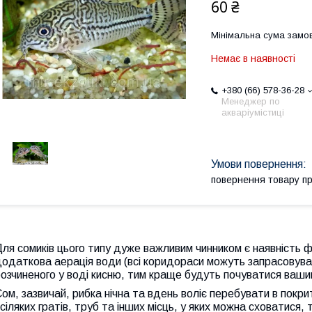
60 ₴
Мінімальна сума замов
Немає в наявності
+380 (66) 578-36-28
Менеджер по
акваріумістиці
повернення товару п
ля сомиків цього типу дуже важливим чинником є наявність ф
одаткова аерація води (всі коридораси можуть запрасовувати
озчиненого у воді кисню, тим краще будуть почуватися ваш
ом, зазвичай, рибка нічна та вдень воліє перебувати в покри
сіляких гратів, труб та інших місць, у яких можна сховатися,