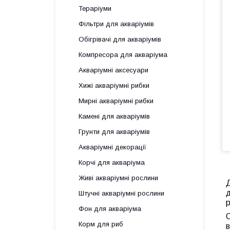
Тераріуми
Фільтри для акваріумів
Обігрівачі для акваріумів
Компресора для акваріума
Акваріумні аксесуари
Хижі акваріумні рибки
Мирні акваріумні рибки
Камені для акваріумів
Грунти для акваріумів
Акваріумні декорації
Корчі для акваріума
Живі акваріумні рослини
Д
д
Штучні акваріумні рослини
р
Фон для акваріума
С
Корм для риб
в