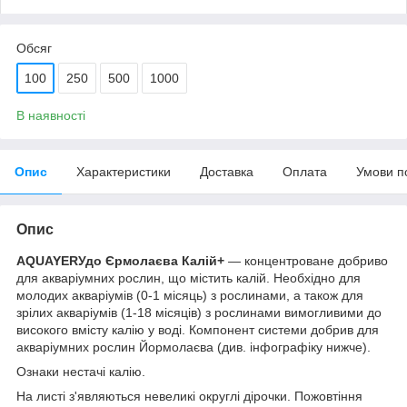
Обсяг
100
250
500
1000
В наявності
Опис
Характеристики
Доставка
Оплата
Умови п
Опис
AQUAYERУдо Єрмолаєва Калій
+
— концентроване добриво
для акваріумних рослин, що містить калій. Необхідно для
молодих акваріумів (0-1 місяць) з рослинами, а також для
зрілих акваріумів (1-18 місяців) з рослинами вимогливими до
високого вмісту калію у воді. Компонент системи добрив для
акваріумних рослин Йормолаєва (див. інфографіку нижче).
Ознаки нестачі калію.
На листі з'являються невеликі округлі дірочки. Пожовтіння