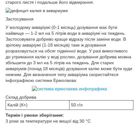
старого листя і подальше його відмирання.
Застосування
У молодому акваріумі (0-1 місяць) дозування має бути
найвище — 1-2 мл на 5 літрів води в акваріумі на тиждень.
Застосовувати добриво краще відразу після заміни води. В
зрілому акваріумі (1-18 місяців) таке ж дозування
розраховується на обсяг підмінної води. У разі вимогливого
до утримання калію у воді рослин, дозування добрива можна
збільшити до 3 мл на 5 літрів на тиждень. Для старих
акваріумів (понад 18 місяців) дозування калію може бути куди
нижчим. Для визначення типу акваріума скористайтеся
інфографікою системи Eрмолаєва:
Склад добрива
Калій (К+)
50 г/л
Термін і умови зберігання:
3 роки за температури не вищої від 30 °C