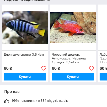
Елонгатус спанга 3,5-4см
Червоний дракон.
Лабі
Аулонокара. Червона
(Lab
Орхідея. 3,5-4 см
'Hon
60
60
60
₴
₴
Купити
Купити
Про нас
99% позитивних з 334 відгуків за рік