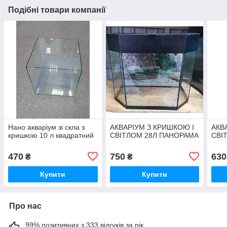
Подібні товари компанії
Нано акваріум зі скла з
АКВАРІУМ З КРИШКОЮ І
АКВ
кришкою 10 л квадратний
СВІТЛОМ 28Л ПАНОРАМА
СВІ
470
750
630
₴
₴
Купити
Купити
Про нас
99% позитивних з 333 відгуків за рік