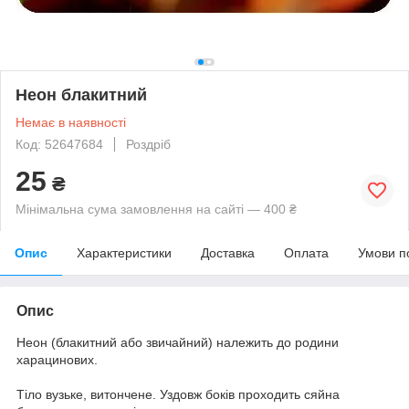
Неон блакитний
Немає в наявності
Код: 52647684
Роздріб
25
₴
Мінімальна сума замовлення на сайті — 400 ₴
Опис
Характеристики
Доставка
Оплата
Умови п
Опис
Неон (блакитний або звичайний) належить до родини
харацинових.
Тіло вузьке, витончене. Уздовж боків проходить сяйна