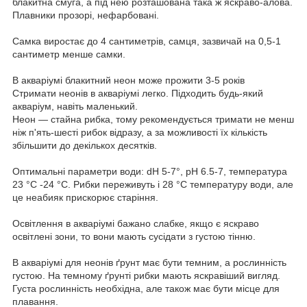
блакитна смуга, а під нею розташована така ж яскраво-алова.
Плавники прозорі, нефарбовані.
Самка виростає до 4 сантиметрів, самця, зазвичай на 0,5-1
сантиметр менше самки.
В акваріумі блакитний неон може прожити 3-5 років
Стримати неонів в акваріумі легко. Підходить будь-який
акваріум, навіть маленький.
Неон — стайна рибка, тому рекомендується тримати не менш
ніж п'ять-шесті рибок відразу, а за можливості їх кількість
збільшити до декількох десятків.
Оптимальні параметри води: dH 5-7°, pH 6.5-7, температура
23 °C -24 °C. Рибки переживуть і 28 °C температуру води, але
це неабияк прискорює старіння.
Освітлення в акваріумі бажано слабке, якщо є яскраво
освітлені зони, то вони мають сусідати з густою тінню.
В акваріумі для неонів ґрунт має бути темним, а рослинність
густою. На темному ґрунті рибки мають яскравіший вигляд.
Густа рослинність необхідна, але також має бути місце для
плавання.