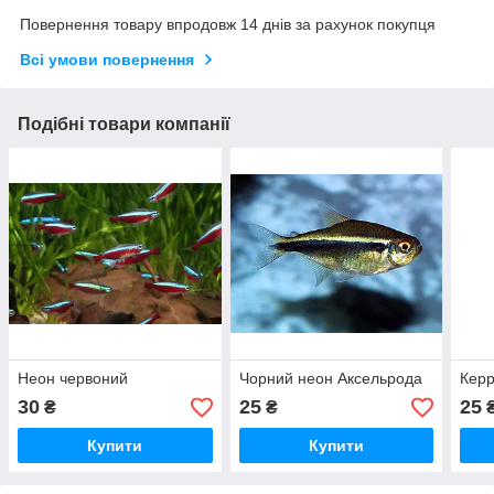
Повернення товару впродовж 14 днів за рахунок покупця
Всі умови повернення
Подібні товари компанії
Неон червоний
Чорний неон Аксельрода
Керр
30
25
25
₴
₴
Купити
Купити