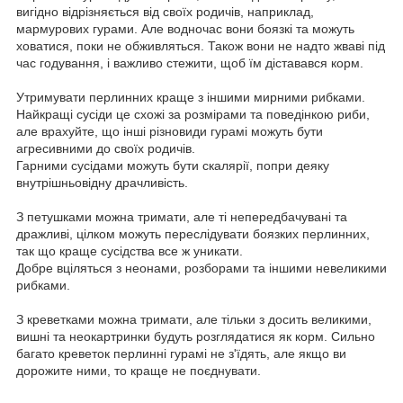
вигідно відрізняється від своїх родичів, наприклад,
мармурових гурами. Але водночас вони боязкі та можуть
ховатися, поки не обживляться. Також вони не надто жваві під
час годування, і важливо стежити, щоб їм діставався корм.
Утримувати перлинних краще з іншими мирними рибками.
Найкращі сусіди це схожі за розмірами та поведінкою риби,
але врахуйте, що інші різновиди гурамі можуть бути
агресивними до своїх родичів.
Гарними сусідами можуть бути скалярії, попри деяку
внутрішньовідну драчливість.
З петушками можна тримати, але ті непередбачувані та
дражливі, цілком можуть переслідувати боязких перлинних,
так що краще сусідства все ж уникати.
Добре вціляться з неонами, розборами та іншими невеликими
рибками.
З креветками можна тримати, але тільки з досить великими,
вишні та неокартринки будуть розглядатися як корм. Сильно
багато креветок перлинні гурамі не з'їдять, але якщо ви
дорожите ними, то краще не поєднувати.