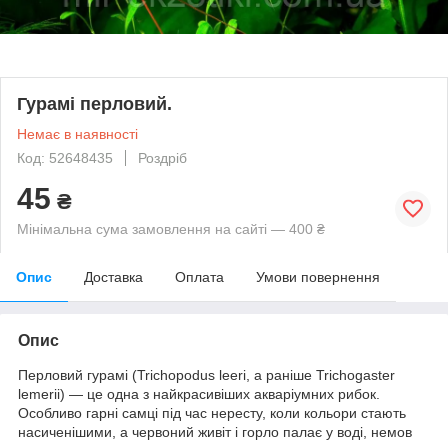
Гурамі перловий.
Немає в наявності
Код: 52648435
Роздріб
45
₴
Мінімальна сума замовлення на сайті — 400 ₴
Опис
Доставка
Оплата
Умови повернення
Опис
Перловий гурамі (Trichopodus leeri, а раніше Trichogaster
lemerii) — це одна з найкрасивіших акваріумних рибок.
Особливо гарні самці під час нересту, коли кольори стають
насиченішими, а червоний живіт і горло палає у воді, немов