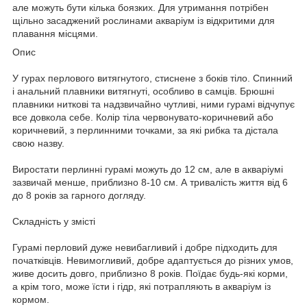
але можуть бути кілька боязких. Для утримання потрібен
щільно засаджений рослинами акваріум із відкритими для
плавання місцями.
Опис
У гурах перлового витягнутого, стиснене з боків тіло. Спинний
і анальний плавники витягнуті, особливо в самців. Брюшні
плавники ниткові та надзвичайно чутливі, ними гурамі відчупує
все довкола себе. Колір тіла червонувато-коричневий або
коричневий, з перлинними точками, за які рибка та дістала
свою назву.
Виростати перлинні гурамі можуть до 12 см, але в акваріумі
зазвичай менше, приблизно 8-10 см. А тривалість життя від 6
до 8 років за гарного догляду.
Складність у змісті
Гурамі перловий дуже невибагливий і добре підходить для
початківців. Невимогливий, добре адаптується до різних умов,
живе досить довго, приблизно 8 років. Поїдає будь-які корми,
а крім того, може їсти і гідр, які потрапляють в акваріум із
кормом.