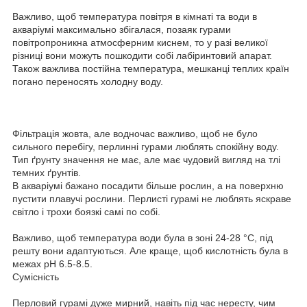
Важливо, щоб температура повітря в кімнаті та води в
акваріумі максимально збігалася, позаяк гурами
повітропроникна атмосферним киснем, то у разі великої
різниці вони можуть пошкодити собі лабіринтовий апарат.
Також важлива постійна температура, мешканці теплих країн
погано переносять холодну воду.
Фільтрація жовта, але водночас важливо, щоб не було
сильного перебігу, перлинні гурами люблять спокійну воду.
Тип ґрунту значення не має, але має чудовий вигляд на тлі
темних ґрунтів.
В акваріумі бажано посадити більше рослин, а на поверхню
пустити плавучі рослини. Перлисті гурамі не люблять яскраве
світло і трохи боязкі самі по собі.
Важливо, щоб температура води була в зоні 24-28 °C, під
решту вони адаптуються. Але краще, щоб кислотність була в
межах pH 6.5-8.5.
Сумісність
Перловий гурамі дуже мирний, навіть під час нересту, чим