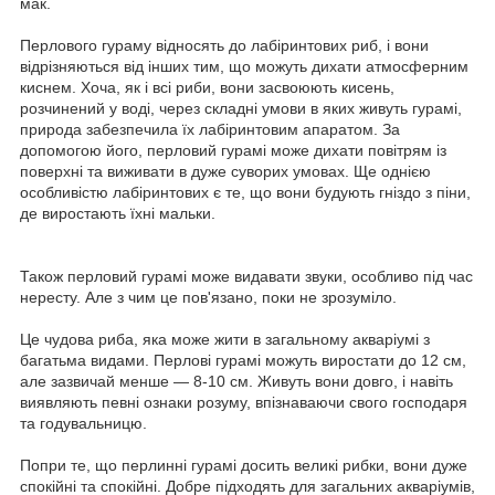
мак.
Перлового гураму відносять до лабіринтових риб, і вони
відрізняються від інших тим, що можуть дихати атмосферним
киснем. Хоча, як і всі риби, вони засвоюють кисень,
розчинений у воді, через складні умови в яких живуть гурамі,
природа забезпечила їх лабіринтовим апаратом. За
допомогою його, перловий гурамі може дихати повітрям із
поверхні та виживати в дуже суворих умовах. Ще однією
особливістю лабіринтових є те, що вони будують гніздо з піни,
де виростають їхні мальки.
Також перловий гурамі може видавати звуки, особливо під час
нересту. Але з чим це пов'язано, поки не зрозуміло.
Це чудова риба, яка може жити в загальному акваріумі з
багатьма видами. Перлові гурамі можуть виростати до 12 см,
але зазвичай менше — 8-10 см. Живуть вони довго, і навіть
виявляють певні ознаки розуму, впізнаваючи свого господаря
та годувальницю.
Попри те, що перлинні гурамі досить великі рибки, вони дуже
спокійні та спокійні. Добре підходять для загальних акваріумів,