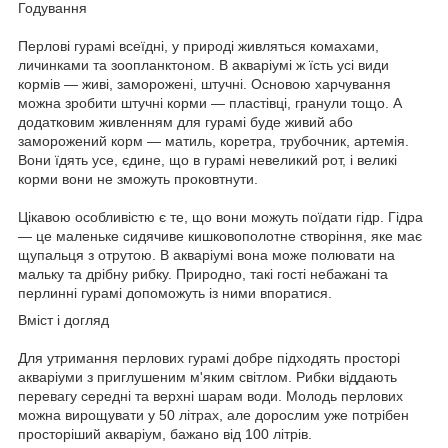
Годування
Перлові гурамі всеїдні, у природі живляться комахами,
личинками та зоопланктоном. В акваріумі ж їсть усі види
кормів — живі, заморожені, штучні. Основою харчування
можна зробити штучні корми — пластівці, гранули тощо. А
додатковим живленням для гурамі буде живий або
заморожений корм — матиль, коретра, трубочник, артемія.
Вони їдять усе, єдине, що в гурамі невеликий рот, і великі
корми вони не зможуть проковтнути.
Цікавою особливістю є те, що вони можуть поїдати гідр. Гідра
— це маленьке сидячиве кишковополотне створіння, яке має
щупальця з отрутою. В акваріумі вона може полювати на
мальку та дрібну рибку. Природно, такі гості небажані та
перлинні гурамі допоможуть із ними впоратися.
Вміст і догляд
Для утримання перлових гурамі добре підходять просторі
акваріуми з приглушеним м'яким світлом. Рибки віддають
перевагу середні та верхні шарам води. Молодь перлових
можна вирощувати у 50 літрах, але дорослим уже потрібен
просторіший акваріум, бажано від 100 літрів.