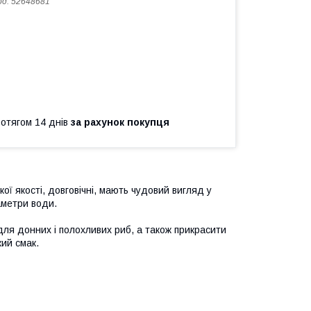
од:
52648681
ротягом 14 днів
за рахунок покупця
кої якості, довговічні, мають чудовий вигляд у
раметри води.
ля донних і полохливих риб, а також прикрасити
ий смак.