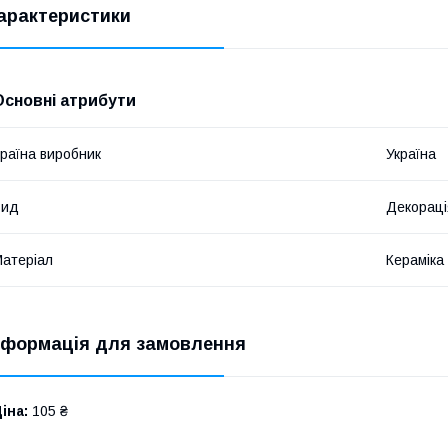
арактеристики
Основні атрибути
раїна виробник
Україна
Вид
Декораці
атеріал
Кераміка
нформація для замовлення
іна:
105 ₴