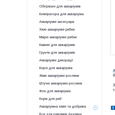
Обігрівачі для акваріумів
Компресора для акваріума
Акваріумні аксесуари
Хижі акваріумні рибки
Мирні акваріумні рибки
Камені для акваріумів
Грунти для акваріумів
Акваріумні декорації
Корчі для акваріума
А
б
Живі акваріумні рослини
Штучні акваріумні рослини
З
т
Фон для акваріума
Корм для риб
Акваріумна хімія та добрива
Все для равликів Ахатина