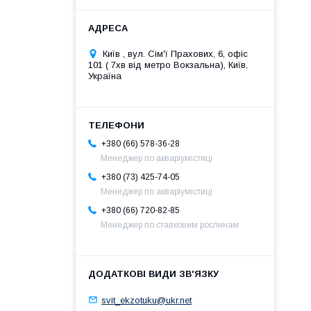
Київ , вул. Сім'ї Прахових, 6, офіс
101 ( 7хв від метро Вокзальна), Київ,
Україна
+380 (66) 578-36-28
Менеджер по акваріумістиці
+380 (73) 425-74-05
Менеджер по акваріумістиці
+380 (66) 720-82-85
Менеджер по ставковим рослинам
svit_ekzotuku@ukr.net