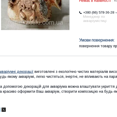
Немає в наявності
К
+380 (66) 578-36-28
Менеджер по
акваріумістиці
повернення товару п
кваріумні декорації
виготовлені з екологічно чистих матеріалів висо
удь-якому акваріумі, легко чистяться, інертні, не впливають на па
а допомогою декорацій для акваріума можна влаштувати укриття д
а красиво оформити Ваш акваріум, створити композицію на будь-як