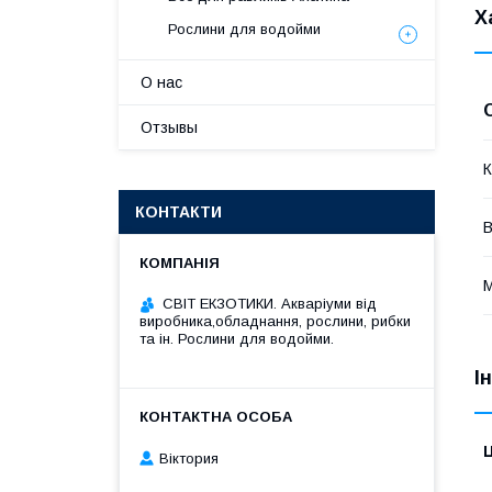
Х
Рослини для водойми
О нас
Отзывы
К
КОНТАКТИ
М
СВІТ ЕКЗОТИКИ. Акваріуми від
виробника,обладнання, рослини, рибки
та ін. Рослини для водойми.
І
Ц
Віктория