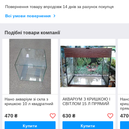
Повернення товару впродовж 14 днів за рахунок покупця
Всі умови повернення
Подібні товари компанії
Нано акваріум зі скла з
АКВАРІУМ З КРИШКОЮ І
Нано
кришкою 10 л квадратний
СВІТЛОМ 15 Л ПРЯМИЙ
криш
пря
470
630
470
₴
₴
Купити
Купити