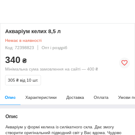
Акваріум келих 8,5 л
Немає в наявності
Код: 72398823
Опт і роздріб
340
₴
Мінімальна сума замовлення на сайті — 400 ₴
305 ₴
від 10 шт.
Опис
Характеристики
Доставка
Оплата
Умови п
Опис
Акваріум у формі келиха із силікатного скла. Дає змогу
створити оригінальний підводний світ у Вас вдома. Чудово