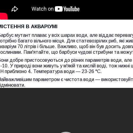
МІСТЕННЯ В АКВАРІУМІ
арбус мутант плаває у всіх шарах води, але віддає переваг
отрібно багато вільного місця. Для статевозрілих риб, які ж
кваріум 70 літрів і більше. Важливо, щоб він був досить дов
ослинами. Пам'ятайте, що барбуси чудові стрибуни та можу
они добре пристосовуються до різних параметрів води, але 
-10. У природі вони живуть у м'якій та кислій воді, тож нижн
H приблизно 4. Температура води — 23-26 °C.
айважливішим параметром є чистота води — використовуйте г
ідмінювати.