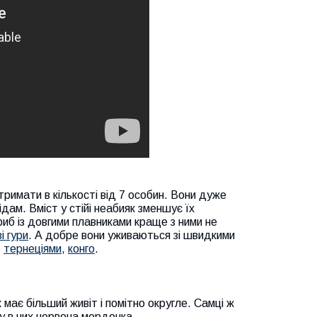
римати в кількості від 7 особин. Вони дуже
дам. Вміст у стійі неабияк зменшує їх
риб із довгими плавниками краще з ними не
 гури
. А добре вони уживаються зі швидкими
,
тернеціями
,
конго
.
має більший живіт і помітно округле. Самці ж
у в них червона мордочка.