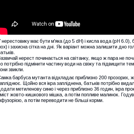
 нерестовику має бути м'яка (до 5 dH) і кисла вода (pH 6.0),
ох) і захисна сітка на дні. Як варіант можна залишити дно го
атьків.
азвичай нерест починається на світанку, якщо ж пара не по
о потрібно підмінити частину води на свіжу та підвищити тем
они звикли.
амка барбуса мутанта відкладає приблизно 200 прозорих, жо
апліднює. Щойно вся ікра запліднена, батьків потрібно видал
одати метиленову синю і через приблизно 36 годин, ікра пр
міст жовто-кишкового мішка, а потім попливе малинок. Году
нфузорією, а потім переводити не більші корми.