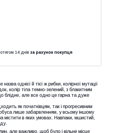
ротягом 14 днів
за рахунок покупця
назва однієї й тієї ж рибки, колірної мутації
док, колір тіла темно-зелений, з блакитним
о блідне, але все одно це гарна та дуже
дходить як початківцям, так і прогресивним
барбуса лише забарвленням, у всьому іншому
на містити в яких умовах. Навпаки, мшистий,
оду.
ин, але важливо, щоб було і вільне місце