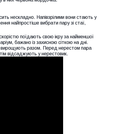
сить нескладно. Напівзрілими вони стають у
дення найпростіше вибрати пару зі стаї,
із скорістю поїдають свою ікру за найменшої
ріум, бажано із захисною сіткою на дні.
та вирощують разом. Перед нерестом пара
тім відсаджують у нерестовик.