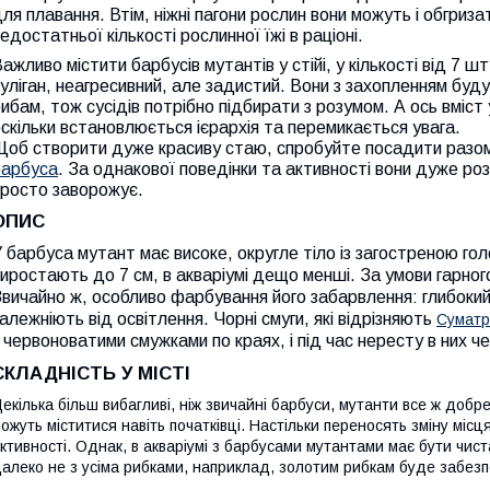
ля плавання. Втім, ніжні пагони рослин вони можуть і обгриз
едостатньої кількості рослинної їжі в раціоні.
ажливо містити барбусів мутантів у стійі, у кількості від 7 
уліган, неагресивний, але задистий. Вони з захопленням буд
ибам, тож сусідів потрібно підбирати з розумом. А ось вміст 
скільки встановлюється ієрархія та перемикається увага.
Щоб створити дуже красиву стаю, спробуйте посадити разом
барбуса
. За однакової поведінки та активності вони дуже ро
просто заворожує.
ОПИС
 барбуса мутант має високе, округле тіло із загостреною гол
иростають до 7 см, в акваріумі дещо менші. За умови гарног
вичайно ж, особливо фарбування його забарвлення: глибокий 
алежніють від освітлення. Чорні смуги, які відрізняють
Суматр
 червоноватими смужками по краях, і під час нересту в них 
СКЛАДНІСТЬ У МІСТІ
екілька більш вибагливі, ніж звичайні барбуси, мутанти все ж добре 
ожуть міститися навіть початківці. Настільки переносять зміну мі
ктивності. Однак, в акваріумі з барбусами мутантами має бути чис
алеко не з усіма рибками, наприклад, золотим рибкам буде забез