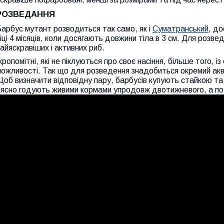
РОЗВЕДАННЯ
арбус мутант розводиться так само, як і
Суматранський
, до
іці 4 місяців, коли досягають довжини тіла в 3 см. Для розве
айяскравіших і активних риб.
кропомітні, які не піклуються про своє насіння, більше того, 
ожливості. Так що для розведення знадобиться окремий аква
Щоб визначити відповідну пару, барбусів купують стайкою 
рясно годують живими кормами упродовж двотижневого, а по