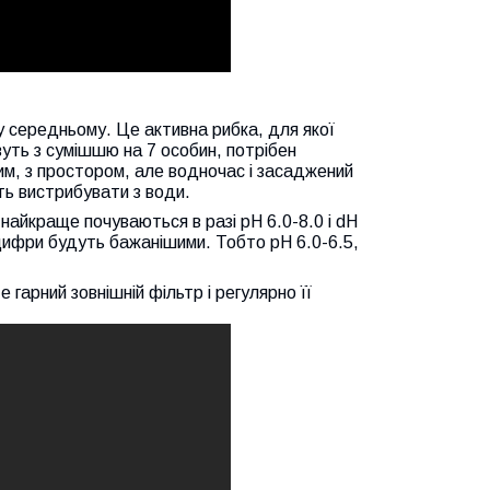
у середньому. Це активна рибка, для якої
ивуть з сумішшю на 7 особин, потрібен
гим, з простором, але водночас і засаджений
ть вистрибувати з води.
найкраще почуваються в разі pH 6.0-8.0 і dH
і цифри будуть бажанішими. Тобто pH 6.0-6.5,
арний зовнішній фільтр і регулярно її