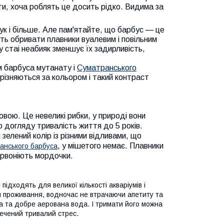
ати, хоча роблять це досить рідко. Видима за
штук і більше. Але пам'ятайте, що барбус — це
уть обривати плавники вуалевим і повільним
у стаі неабияк зменшує їх задирливість,
 барбуса мутанату і
Суматранського
зрізняються за кольором і такий контраст
овою. Це невеликі рибки, у природі вони
о догляду тривалість життя до 5 років.
зелений колір із різними відливами, що
, у мішетого немає. Плавники
анського барбуса
червоніють мордочки.
підходять для великої кількості акваріумів і
сця проживання, водночас не втрачаючи апетиту та
та та добре аерована вода. І тримати його можна
печений тривалий стрес.