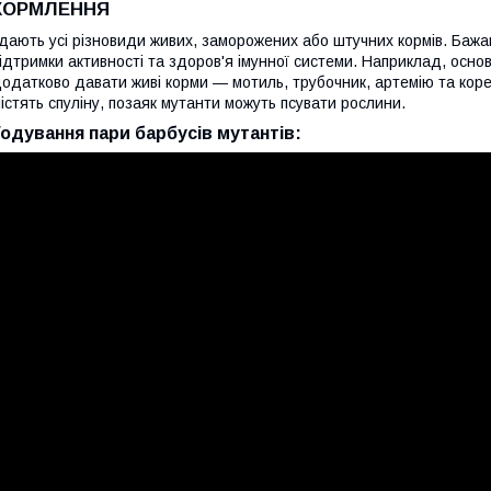
КОРМЛЕННЯ
дають усі різновиди живих, заморожених або штучних кормів. Бажа
ідтримки активності та здоров'я імунної системи. Наприклад, основу
одатково давати живі корми — мотиль, трубочник, артемію та коре
істять спуліну, позаяк мутанти можуть псувати рослини.
Годування пари барбусів мутантів: