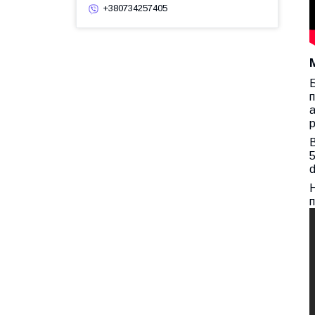
+380734257405
Б
п
а
р
В
5
d
Н
п