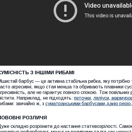
СУМІСНІСТЬ З ІНШІМИ РИБАМІ
шистий барбус — це активна стабільна рибка, яку потрібно т
асто агресивні, якщо стая менша та обривають плавники сусі
гресивність, але не гарантує повного спокою. Тож повільних 
істити. Наприклад, не підходять:
петочки
,
ляліуси
,
мармурові
ибами: звичайно ж, з
суматранськими барбусами
,
даніо реріо
ПОВОВНІ РОЗЛИЧЯ
уже складно розрізнити до настання статевозрілості. Самок 
скравіше пофарбовані, менші за розмірами та під час нерест