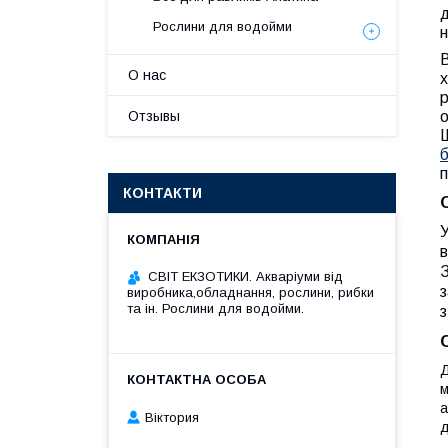
д
Рослини для водойми
н
В
О нас
х
р
Отзывы
о
КОНТАКТИ
У
в
З
СВІТ ЕКЗОТИКИ. Акваріуми від
з
виробника,обладнання, рослини, рибки
та ін. Рослини для водойми.
з
Д
м
а
Віктория
д