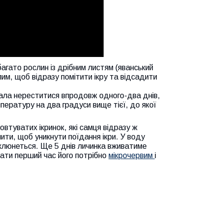
 багато рослин із дрібним листям (яванський
лим, щоб відразу помітити ікру та відсадити
чала нереститися впродовж одного-два днів,
пературу на два градуси вище тієї, до якої
втуватих ікринок, які самця відразу ж
ити, щоб уникнути поїдання ікри. У воду
оклюнеться. Ще 5 днів личинка вживатиме
вати перший час його потрібно
мікрочервим
і