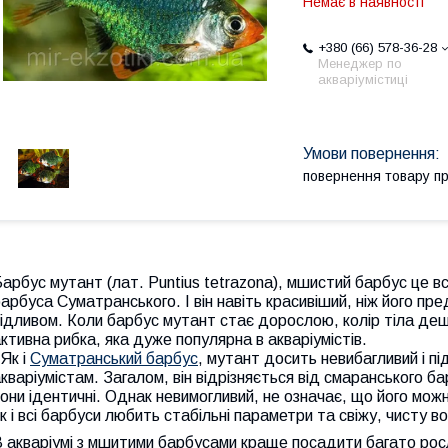
Немає в наявності
+380 (66) 578-36-28
Менеджер по
акваріумістиці
повернення товару п
арбус мутант (лат. Puntius tetrazona), мшистий барбус це все 
арбуса Суматранського. І він навіть красивіший, ніж його пре
ідливом. Коли барбус мутант стає дорослою, колір тіла дещ
ктивна рибка, яка дуже популярна в акваріумістів.
Як і
Суматранський барбус
, мутант досить невибагливий і пі
кваріумістам. Загалом, він відрізняється від смаранського 
они ідентичні. Однак невимогливий, не означає, що його мож
к і всі барбуси любить стабільні параметри та свіжу, чисту в
 акваріумі з мшитими барбусами краще посадити багато росл