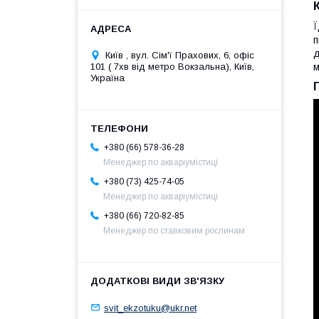
Ї
п
д
Київ , вул. Сім'ї Прахових, 6, офіс
101 ( 7хв від метро Вокзальна), Київ,
м
Україна
+380 (66) 578-36-28
Менеджер по акваріумістиці
+380 (73) 425-74-05
Менеджер по акваріумістиці
+380 (66) 720-82-85
Менеджер по ставковим рослинам
svit_ekzotuku@ukr.net