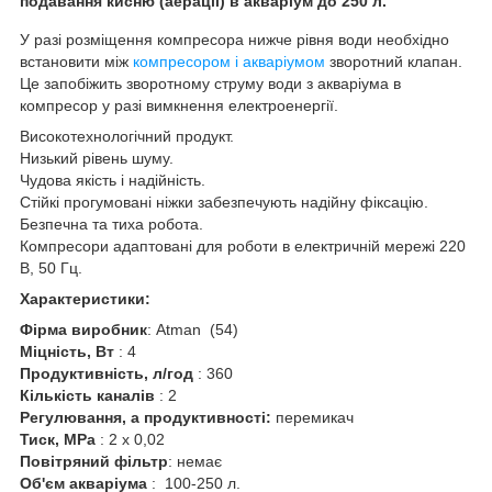
подавання кисню
(аерації)
в акваріум до 250 л.
У разі розміщення компресора нижче рівня води необхідно
встановити між
компресором і акваріумом
зворотний клапан.
Це запобіжить зворотному струму води з акваріума в
компресор у разі вимкнення електроенергії.
Високотехнологічний продукт.
Низький рівень шуму.
Чудова якість і надійність.
Стійкі прогумовані ніжки забезпечують надійну фіксацію.
Безпечна та тиха робота.
Компресори адаптовані для роботи в електричній мережі 220
В, 50 Гц.
Характеристики:
Фірма виробник
: Atman (54)
Міцність, Вт
: 4
Продуктивність, л/год
: 360
Кількість каналів
: 2
Регулювання
, а продуктивності:
перемикач
Тиск, МРа
: 2 х 0,02
Повітряний фільтр
: немає
Об'єм акваріума
: 100-250 л.