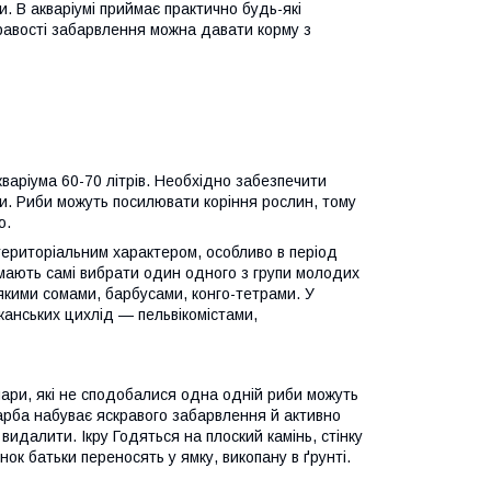
. В акваріумі приймає практично будь-які
равості забарвлення можна давати корму з
кваріума 60-70 літрів. Необхідно забезпечити
рки. Риби можуть посилювати коріння рослин, тому
ю.
територіальним характером, особливо в період
 мають самі вибрати один одного з групи молодих
якими сомами, барбусами, конго-тетрами. У
анських цихлід — пельвікомістами,
пари, які не сподобалися одна одній риби можуть
рба набуває яскравого забарвлення й активно
видалити. Ікру Годяться на плоский камінь, стінку
нок батьки переносять у ямку, викопану в ґрунті.