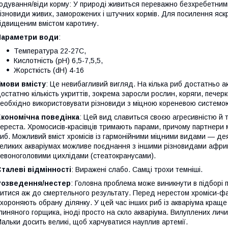
одування/віди корму: У природі живиться переважно безхребетними
ізновиди живих, заморожених і штучних кормів. Для посилення яск
ідвищеним вмістом каротину.
Параметри води
:
Температура 22-27С,
Кислотність (рН) 6,5-7,5,5,
Жорсткість (dH) 4-16
Умови вмісту
: Це невибагливий вигляд. На кілька риб достатньо а
остатню кількість укриттів, зокрема заросли рослин, коряги, пече
еобхідно використовувати різновиди з міцною кореневою системо
Економічна поведінка
: Цей вид славиться своєю агресивністю й 
ереста. Хромосисів-красівців тримають парами, причому партнери
иб. Можливий вміст хромісів із гармонійними міцними видами — де
еликих акваріумах можливе поєднання з іншими різновидами африк
евоноголовими цихлідами (стеатокранусами).
талеві відмінності
: Виражені слабо. Самці трохи темніші.
Розведення/нестер
: Головна проблема може виникнути в підборі 
итися аж до смертельного результату. Перед нерестом хроміси-фа
хороняють обрану ділянку. У цей час інших риб із акваріума краще 
линяного горщика, іноді просто на скло акваріума. Вилуплених личи
альки досить великі, щоб харчуватися науплив артемії.