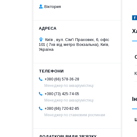
Віктория
Х
Київ , вул. Сім'ї Прахових, 6, офіс
101 ( 7хв від метро Вокзальна), Київ,
Україна
К
+380 (66) 578-36-28
Менеджер по акваріумістиці
+380 (73) 425-74-05
І
Менеджер по акваріумістиці
+380 (66) 720-82-85
Менеджер по ставковим рослинам
Ц