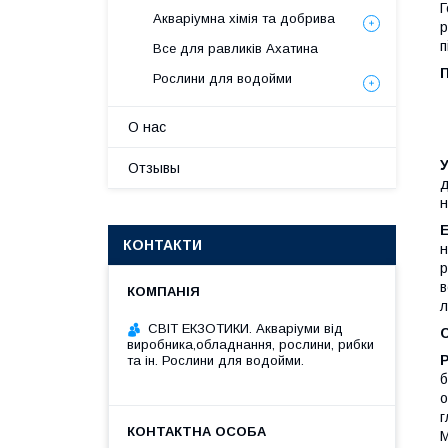
Г
Акваріумна хімія та добрива
р
п
Все для равликів Ахатина
Рослини для водойми
О нас
Отзывы
д
н
КОНТАКТИ
н
р
в
л
СВІТ ЕКЗОТИКИ. Акваріуми від
С
виробника,обладнання, рослини, рибки
та ін. Рослини для водойми.
б
о
г
М