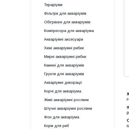
Тераріуми
Фільтри для акваріумів
Обігрівачі для акваріумів
Компресора для акваріума
Акваріумні аксесуари
Хижі акваріумні рибки
Мирні акваріумні рибки
Камені для акваріумів
Грунти для акваріумів
Акваріумні декорації
Корчі для акваріума
H
Живі акваріумні рослини
Штучні акваріумні рослини
р
Фон для акваріума
Корм для риб
п