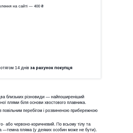
лення на сайті — 400 ₴
ротягом 14 днів
за рахунок покупця
два близьких різновиди — найпоширеніший
орної плями біля основи хвостового плавника.
и з повільним перебігом і розвиненою прибережною
о- або червоно-коричневий. По всьому тілу та
іла —темна пляма (у деяких особин може не бути).