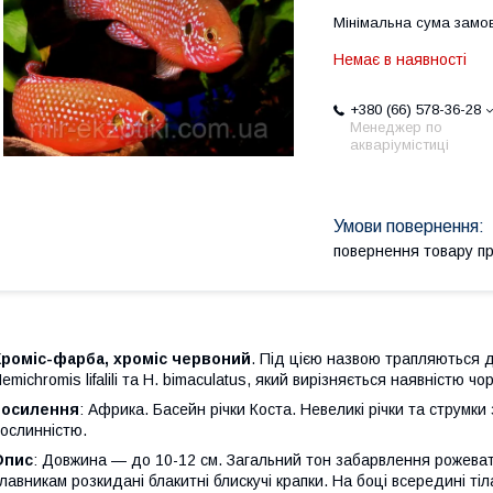
Мінімальна сума замов
Немає в наявності
+380 (66) 578-36-28
Менеджер по
акваріумістиці
повернення товару п
Хроміс-фарба, хроміс червоний
. Під цією назвою трапляються 
emichromis lifalili та H. bimaculatus, який вирізняється наявністю ч
посилення
: Африка. Басейн річки Коста. Невеликі річки та струмк
ослинністю.
Опис
: Довжина — до 10-12 см. Загальний тон забарвлення рожеват
лавникам розкидані блакитні блискучі крапки. На боці всередині т