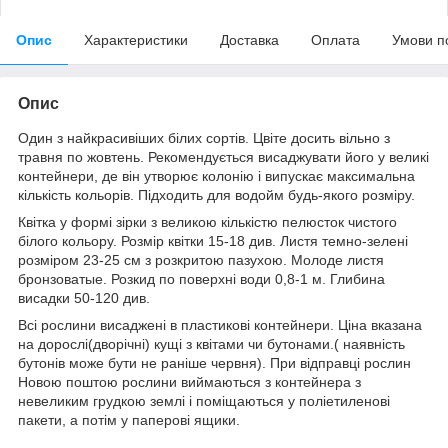
Опис
Характеристики
Доставка
Оплата
Умови п
Опис
Один з найкрасивіших білих сортів. Цвіте досить вільно з
травня по жовтень. Рекомендується висаджувати його у великі
контейнери, де він утворює колонію і випускає максимальна
кількість кольорів. Підходить для водойм будь-якого розміру.
Квітка у формі зірки з великою кількістю пелюсток чистого
білого кольору. Розмір квітки 15-18 див. Листя темно-зелені
розміром 23-25 см з розкритою пазухою. Молоде листя
бронзоватые. Розкид по поверхні води 0,8-1 м. Глибина
висадки 50-120 див.
Всі рослини висаджені в пластикові контейнери. Ціна вказана
на дорослі(дворічні) кущі з квітами чи бутонами.( наявність
бутонів може бути не раніше червня). При відправці рослин
Новою поштою рослини виймаються з контейнера з
невеликим грудкою землі і поміщаються у поліетиленові
пакети, а потім у паперові ящики.