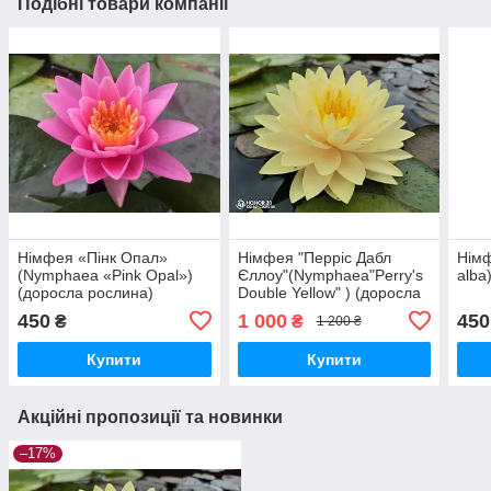
Подібні товари компанії
Німфея «Пінк Опал»
Німфея "Перріс Дабл
Нім
(Nymphaea «Pink Opal»)
Єллоу"(Nymphaea"Perry's
alba
(доросла рослина)
Double Yellow" ) (доросла
рослина)
450
1 000
450
₴
₴
1 200 ₴
Купити
Купити
Акційні пропозиції та новинки
–17%