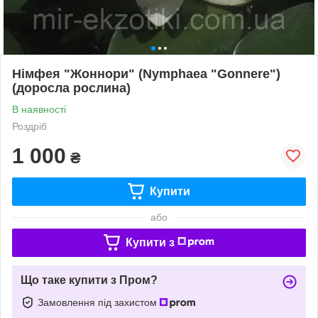
Німфея "Жоннори" (Nymphaea "Gonnere")
(доросла рослина)
В наявності
Роздріб
1 000
₴
Купити
або
Купити з
Що таке купити з Пром?
Замовлення під захистом