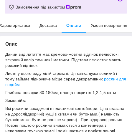
Замовлення під захистом
Характеристики
Доставка
Оплата
Умови повернення
Опис
Даний вид латаття має кремово-жовтий відтінок пелюсток і
яскравий колір тичинок і маточки. Підстави пелюсток мають
рожевий відтінок.
Листя у цього виду лілій строкаті. Ця квітка дуже великий і
тому займає лідируюче місце серед декоративних
рослин для
водойм
.
Глибина посадки 80-180см, площа покриття 1,2-1,5 кв. м.
Зимостійка.
Всі рослини висаджені в пластикові контейнери. Ціна вказана
на дорослі(дворічні) кущі з квітами чи бутонами.( наявність
бутонів може бути не раніше червня). При відправці рослин
Новою поштою рослини виймаються з контейнера з
невеликим грудкою землі і поміщаються у поліетиленові