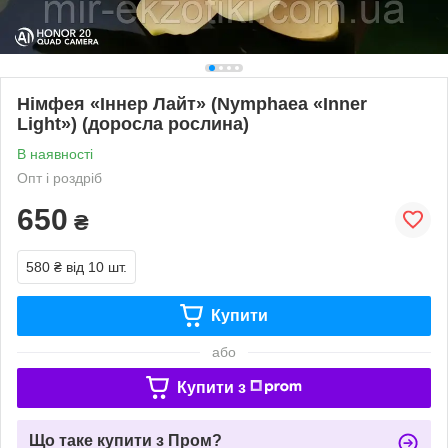
Німфея «Іннер Лайт» (Nymphaea «Inner
Light») (доросла рослина)
В наявності
Опт і роздріб
650
₴
580 ₴
від 10 шт.
Купити
або
Купити з
Що таке купити з Пром?