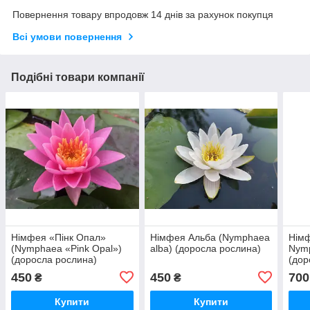
Повернення товару впродовж 14 днів за рахунок покупця
Всі умови повернення
Подібні товари компанії
Німфея «Пінк Опал»
Німфея Альба (Nymphaea
Німф
(Nymphaea «Pink Opal»)
alba) (доросла рослина)
Nym
(доросла рослина)
(дор
450
450
700
₴
₴
Купити
Купити