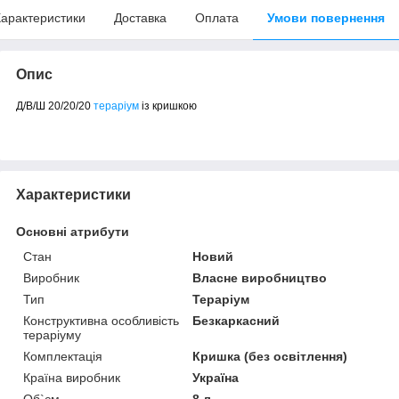
арактеристики
Доставка
Оплата
Умови повернення
Опис
Д/В/Ш 20/20/20
тераріум
із кришкою
Характеристики
Основні атрибути
Стан
Новий
Виробник
Власне виробництво
Тип
Тераріум
Конструктивна особливість
Безкаркасний
тераріуму
Комплектація
Кришка (без освітлення)
Країна виробник
Україна
Об`єм
8 л