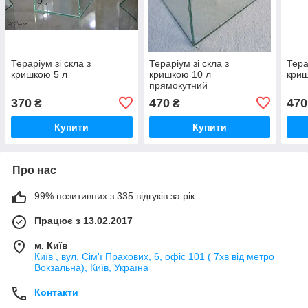
Тераріум зі скла з
Тераріум зі скла з
Тера
кришкою 5 л
кришкою 10 л
криш
прямокутний
370
470
470
₴
₴
Купити
Купити
Про нас
99% позитивних з 335 відгуків за рік
Працює з 13.02.2017
м. Київ
Київ , вул. Сім'ї Прахових, 6, офіс 101 ( 7хв від метро
Вокзальна), Київ, Україна
Контакти