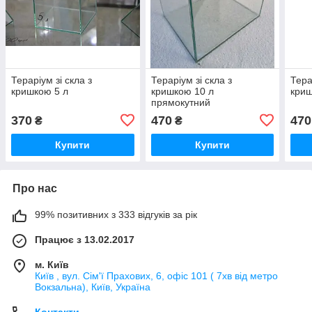
Тераріум зі скла з
Тераріум зі скла з
Тера
кришкою 5 л
кришкою 10 л
криш
прямокутний
370
470
470
₴
₴
Купити
Купити
Про нас
99% позитивних з 333 відгуків за рік
Працює з 13.02.2017
м. Київ
Київ , вул. Сім'ї Прахових, 6, офіс 101 ( 7хв від метро
Вокзальна), Київ, Україна
Контакти