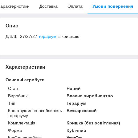
арактеристики
Доставка
Оплата
Умови повернення
Опис
Д/В/Ш 27/27/27
тераріум
із кришкою
Характеристики
Основні атрибути
Стан
Новий
Виробник
Власне виробництво
Тип
Тераріум
Конструктивна особливість
Безкаркасний
тераріуму
Комплектація
Кришка (без освітлення)
Форма
Кубічний
Країна виробник
Україна