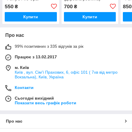
(молода рослина, поділка)
(дор
550
700
850
₴
₴
Купити
Купити
Про нас
99% позитивних з 335 відгуків за рік
Працює з 13.02.2017
м. Київ
Київ , вул. Сім'ї Прахових, 6, офіс 101 ( 7хв від метро
Вокзальна), Київ, Україна
Контакти
Сьогодні вихідний
Показати весь графік роботи
Про нас