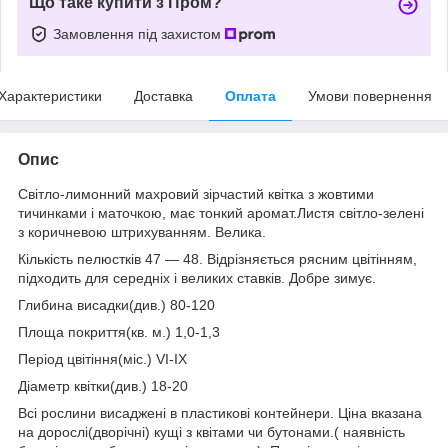
Що таке купити з Пром?
Замовлення під захистом
Характеристики
Доставка
Оплата
Умови повернення
Опис
Світло-лимонний махровий зірчастий квітка з жовтими
тичинками і маточкою, має тонкий аромат.Листя світло-зелені
з коричневою штрихуванням. Велика.
Кількість пелюстків 47 — 48. Відрізняється рясним цвітінням,
підходить для середніх і великих ставків. Добре зимує.
Глибина висадки(див.) 80-120
Площа покриття(кв. м.) 1,0-1,3
Період цвітіння(міс.) VI-IX
Діаметр квітки(див.) 18-20
Всі рослини висаджені в пластикові контейнери. Ціна вказана
на дорослі(дворічні) кущі з квітами чи бутонами.( наявність