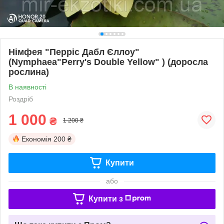
Німфея "Перріс Дабл Єллоу"
(Nymphaea"Perry's Double Yellow" ) (доросла
рослина)
В наявності
Роздріб
1 000
₴
1 200 ₴
Економія
200 ₴
Купити
або
Купити з