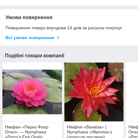
Умови повернення
Повернення товару впродовж 14 днів за рахунок покупця
Всі умови повернення
Подібні товари компанії
Німфея «Периз Фаєр
Німфея «Ванвіза» (
Німф
Опал» — Nymphaea
Nymphaea «Wanvisa»)
Опа
«Perry's Fire Opal»
(доросла рослина)
«Per